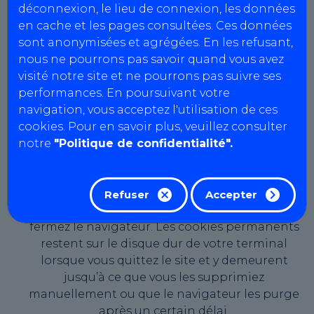
paramétrages concernant les cookies peuvent
déconnexion, le lieu de connexion, les données
être modifiés à tout moment dans les
en cache et les pages consultées. Ces données
conditions décrites ci-dessous. Un cookie est
sont anonymisées et agrégées. En les refusant,
un petit fichier texte transféré sur votre
nous ne pourrons pas savoir quand vous avez
ordinateur, smartphone ou tablette par le biais
visité notre site et ne pourrons pas suivre ses
de votre navigateur Internet. Temporaires
performances. En poursuivant votre
(cookies de session) ou permanents, les cookies
navigation, vous acceptez l'utilisation de ces
sont enregistrés sur le disque dur de votre
cookies. Pour en savoir plus, veuillez consulter
terminal lorsque vous visitez notre site, afin de
notre
"Politique de confidentialité".
permettre à AutoBilan-Systems de vous
reconnaître lors de vos visites ultérieures. Les
cookies de session sont actifs le temps de votre
Refuser
Accepter
visite uniquement et supprimés lorsque vous
fermez le navigateur. Les cookies permanents
restent sur le disque dur de votre terminal
lorsque vous quittez le site et y demeurent
jusqu’à ce que vous les supprimiez
manuellement ou que le navigateur les purge
après un certain délai.