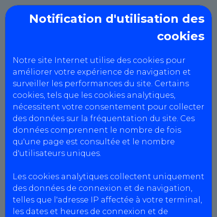
Notification d'utilisation des
cookies
A53 - ST BERTHEVIN
Notre site Internet utilise des cookies pour
Cookies et technologies
améliorer votre expérience de navigation et
surveiller les performances du site. Certains
similaires
cookies, tels que les cookies analytiques,
nécessitent votre consentement pour collecter
des données sur la fréquentation du site. Ces
La politique d’utilisation des cookies
données comprennent le nombre de fois
Qu’est-ce que les cookies et comment les gérer
qu'une page est consultée et le nombre
? Lors de la consultation du site, des
d'utilisateurs uniques.
informations relatives à votre navigation sont
ainsi enregistrées dans des fichiers « cookies »
Les cookies analytiques collectent uniquement
installés sur votre terminal, sous réserve de
des données de connexion et de navigation,
votre consentement lors de votre première
telles que l'adresse IP affectée à votre terminal,
consultation du site (bannière cookies). Vos
les dates et heures de connexion et de